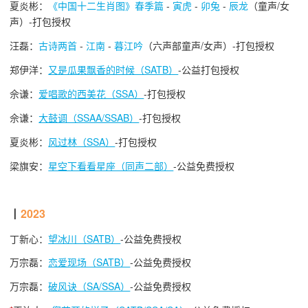
夏炎彬：
《中国十二生肖图》春季篇
-
寅虎
-
卯兔
-
辰龙
（童声/女
声）-打包授权
汪磊：
古诗两首
-
江南
-
暮江吟
（六声部童声/女声）-打包授权
郑伊洋：
又是瓜果飘香的时候（SATB）
-公益打包授权
佘谦：
爱唱歌的西美花（SSA）
-打包授权
佘谦：
大鼓调（SSAA/SSAB）
-打包授权
夏炎彬：
风过林（SSA）
-打包授权
梁旗安：
星空下看看星座（同声二部）
-公益免费授权
┃
2023
丁新心：
望冰川（SATB）
-公益免费授权
万宗磊：
恋爱现场（SATB）
-公益免费授权
万宗磊：
破风诀（SA/SSA）
-公益免费授权