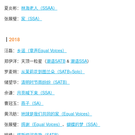
夏炎彬：
林海老人（SSAA）
张展璧：
家（SSA）
┃
2018
汪磊：
乡谣（童声Equal Voices）
郑伊洋：天顶一粒星（
潮语SATB
&
潮语SSA
）
罗麦朔：
从茉莉花到图兰朵（SATB+Solo）
储望华：
清明时节雨纷纷（SATB）
佘谦：
月亮喊下来（SSA）
曹冠玉：
燕子（SA）
黄汛舫：
地球是我们共同的家（Equal Voices）
张展璧：
感谢（Equal Voices）
、
蝴蝶的梦（SSA）
姚峰：
塔斯堤河恋歌（SATB）