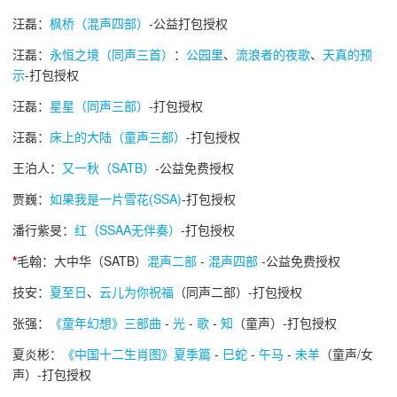
汪磊：
枫桥（混声四部）
-公益打包授权
汪磊：
永恒之境（同声三首）
：
公园里
、
流浪者的夜歌
、
天真的预
示
-打包授权
汪磊：
星星（同声三部）
-打包授权
汪磊：
床上的大陆（童声三部）
-打包授权
王泊人：
又一秋（SATB）
-公益免费授权
贾巍：
如果我是一片雪花(SSA)
-打包授权
潘行紫旻：
红（SSAA无伴奏）
-打包授权
*
毛翰：大中华（SATB）
混声二部
-
混声四部
-公益免费授权
技安：
夏至日
、
云儿为你祝福
（同声二部）-打包授权
张强：
《童年幻想》三部曲
-
光
-
歌
-
知
（童声）-打包授权
夏炎彬：
《中国十二生肖图》夏季篇
-
巳蛇
-
午马
-
未羊
（童声/女
声）-打包授权