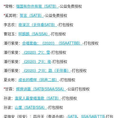
*
常畅：
强国有你也有我（SATB）
-公益免费授权
*
奚其明：
誓言（SATB）
-公益免费授权
李志农：
夜深沉（无伴奏SATB）
-打包授权
曹冠玉：
阿鹊鹊（SA/SSA）
-打包授权
潘行紫旻：
合唱套曲：《2020》（SSAATTBB）
-打包授权
潘行紫旻：
《2020》之I：雪
-打包授权
潘行紫旻：
《2020》之II：夜
-打包授权
潘行紫旻：
《2020》之III：路（无伴奏）
-打包授权
夏炎彬：
成长的模样（同声二部）
-打包授权
*
甘霖：
辉煌诗篇（SATB/SSAA/SSA）
-公益打包授权
孙波：
渔家人最爱唱渔歌（SATB）
-打包授权
孙波：
山里（SATB/SSA）
-打包授权
、
梁旗安（技安）：四月天（粤语合唱）-
SATB
SSA/SAB/TTB
-打包