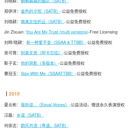
刘晓耕：
朝朝暮暮的烟花（SATB）
郑伊洋：
金色的夕阳（SATB）
-
公益
免费授权
刘晓耕：
南来北往的云（SATB）
-
公益
免费授权
Jin Zixuan:
You Are My Trust (multi versions)
-Free Licensing
刘晔/晓耕：
有一种爱不变（SSAA & TTBB）
-
公益
免费授权
吴可畏：
别来无恙（阿卡贝拉）
-
公益
免费授权
靳子玄：
你的背影（多版本）
-
公益
免费授权
曹冠玉：
Stay With Me（SSAATTBB）
-
公益
免费授权
┃
2019
夏炎彬：
我听说...（Equal Voices）
-公益活动，赠送永久表演授权
汪磊：
乡谣（SATB）
何崇志：
韵乐共流（粤语，SATB）