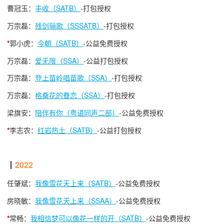
曹冠玉：
丰收（SATB）
-打包授权
万宗磊：
残剑骊歌（SSSATB）
-打包授权
*
郭小虎：
今朝（SATB）
-公益免费授权
万宗磊：
爱无限（SSA）
-公益打包授权
万宗磊：
登上苗岭唱苗歌（SSA）
-打包授权
万宗磊：
格桑花的眷恋（SSA）
-打包授权
梁旗安：
陪伴有你（粤语同声二部）
-公益免费授权
*
李志农：
红岩热土（SATB）
-公益打包授权
┃
2022
任肇斌：
我像雪花天上来（SATB）
-公益免费授权
房晓敏：
我像雪花天上来（SSAA）
-公益免费授权
*
常畅：
我相信梦可以像花一样的开（SATB）
-公益免费授权