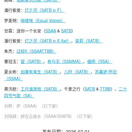
潘行紫旻：
灯之河（SATB in F）
罗麦朔：
嗡喽咪（Equal Voices）
甘霖：送你一个长安（
SSAA
&
SATB
）
潘行紫旻：
灯之河（SATB in E-flat）
、
茉莉（SATB）
朱杰：
过程II（SSAATTBB）
曹冠玉：
窗（SATB）
、
有与无（SSMMA）
、
细雨（SSA）
夏炎彬：
如果有来生（SATB）
、
儿时（SATB）
、
苏幕遮·怀旧
（SSAA）
黄汛舫：
工尺谱游戏（SATB）
、千里之行（
SATB
&
TTBB
）、
二十
四节气歌（SA）
刘晔：萨（SSAA）（已下架）
刘晓耕：醉在云故乡（SSAA/SSATB）（已下架）
发布日期：2026-07-01