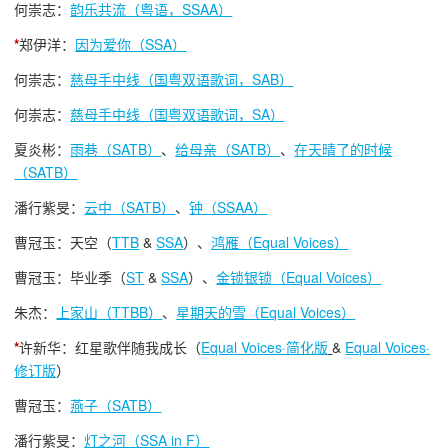
何崇志：
韵乐共流（粤语，SSAA）
*
郑伊洋：
因为爱你（SSA）
何崇志：
慈母手中线（国粤双语歌词，SAB）
何崇志：
慈母手中线（国粤双语歌词，SA）
夏炎彬：
雨巷（SATB）
、
给母亲（SATB）
、
在天晴了的时候
（SATB）
潘行紫旻：
云中（SATB）
、
钟（SSAA）
曹冠玉：天空（
TTB
&
SSA
）、
鸿雁（Equal Voices）
曹冠玉：毕业季（
ST
&
SSA
）、
金锁银锁（Equal Voices）
朱杰：
上家山（TTBB）
、
星期天的雪（Equal Voices）
*
许新华：红星歌伴随我成长（
Equal Voices·简化版
&
Equal Voices·
修订版
）
曹冠玉：
燕子（SATB）
潘行紫旻：
灯之河（SSA in F）