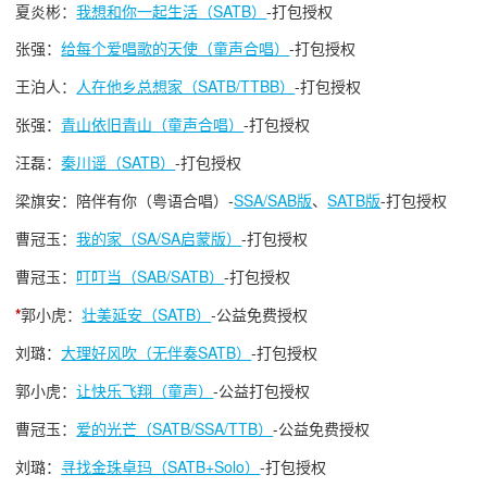
夏炎彬：
我想和你一起生活（SATB）
-打包授权
张强：
给每个爱唱歌的天使（童声合唱）
-打包授权
王泊人：
人在他乡总想家（SATB/TTBB）
-打包授权
张强：
青山依旧青山（童声合唱）
-打包授权
汪磊：
秦川谣（SATB）
-打包授权
梁旗安：陪伴有你（粤语合唱）-
SSA/SAB版
、
SATB版
-打包授权
曹冠玉：
我的家（SA/SA启蒙版）
-打包授权
曹冠玉：
叮叮当（SAB/SATB）
-打包授权
*
郭小虎：
壮美延安（SATB）
-公益免费授权
刘璐：
大理好风吹（无伴奏SATB）
-打包授权
郭小虎：
让快乐飞翔（童声）
-公益打包授权
曹冠玉：
爱的光芒（SATB/SSA/TTB）
-公益免费授权
刘璐：
寻找金珠卓玛（SATB+Solo）
-打包授权