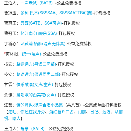
王泊人：
一声老爸（SATB）
-公益免费授权
曹冠玉：
多利.巴基(SSSSAA、SSSSAATTB可选)
-打包授权
曹冠玉：
蒹葭(SATB、SSA可选)
-打包授权
曹冠玉：
忆江南·江南好(SSA)
-打包授权
丁新心：
龙藏浦·栖雁(混声无伴奏)
-公益免费授权
*
何沐阳：
统一(混声)
-公益免费授权
技安：
路途远方(粤语三声部)
-打包授权
技安：
路途远方(粤语同声二部)
-打包授权
甘霖：
快乐歌唱(女声/童声)
-打包授权
佘谦：
爱唱歌的西美花(女声)
-打包授权
汪磊：
诗的意象-混声合唱小品集
（共八首）-全集或单曲打包授权
【
走吧
、
你还在我身旁
、
萧红墓畔口占
、
门前
、
日记
、
远方
、
从前
慢
、
路人
】
王泊人：
母亲（SATB）
-公益免费授权