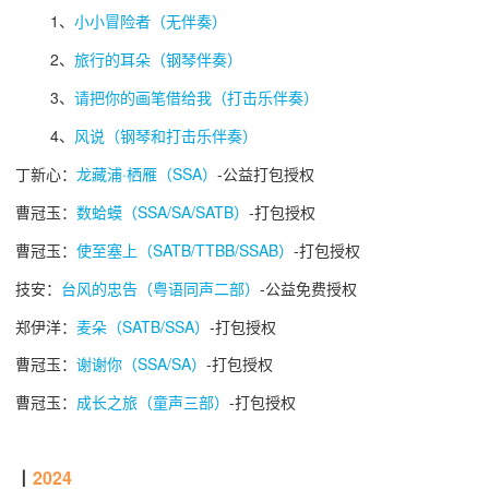
1、
小小冒险者（无伴奏）
2、
旅行的耳朵（钢琴伴奏）
3、
请把你的画笔借给我（打击乐伴奏）
4、
风说（钢琴和打击乐伴奏）
丁新心：
龙藏浦·栖雁（SSA）
-公益打包授权
曹冠玉：
数蛤蟆（SSA/SA/SATB）
-打包授权
曹冠玉：
使至塞上（SATB/TTBB/SSAB）
-打包授权
技安：
台风的忠告（粤语同声二部）
-公益免费授权
郑伊洋：
麦朵（SATB/SSA）
-打包授权
曹冠玉：
谢谢你（SSA/SA）
-打包授权
曹冠玉：
成长之旅（童声三部）
-打包授权
┃
2024