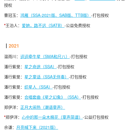
授权
曹冠玉：
鸿雁（SSA-2021版、SAB版、TTB版）
-打包授权
*
王泊人：
爱她，路不远（SATB）
-公益免费授权
┃
2021
温雨川：
迢迢牵牛星（SMA和尺八）
-打包授权
潘行紫旻：
星之命途（SSA）
-打包授权
潘行紫旻：
星之童话（SSA无伴奏）
-打包授权
潘行紫旻：
织星人（SSA）
-打包授权
潘行紫旻：
合唱套曲《星之幻象》（SSA）
-打包授权
郑伊洋：
正月大闹热（潮语童声）
*
郑伊洋：
心中的那一朵木棉花（童声简谱）
-公益打包授权
佘谦：
月亮喊下来（2021版）