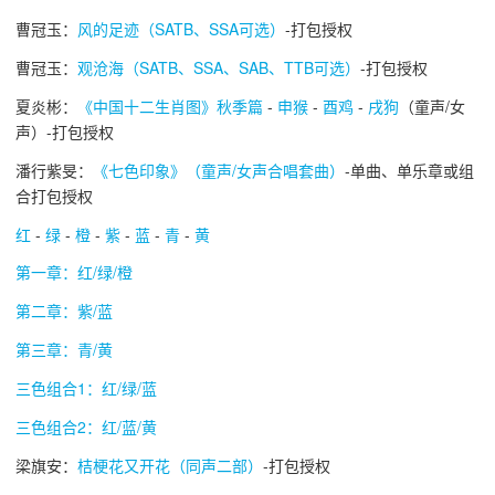
曹冠玉：
风的足迹（SATB、SSA可选）
-打包授权
曹冠玉：
观沧海（SATB、SSA、SAB、TTB可选）
-打包授权
夏炎彬：
《中国十二生肖图》秋季篇
-
申猴
-
酉鸡
-
戌狗
（童声/女
声）-打包授权
潘行紫旻：
《七色印象》（童声/女声合唱套曲）
-单曲、单乐章或组
合打包授权
红
-
绿
-
橙
-
紫
-
蓝
-
青
-
黄
第一章：红/绿/橙
第二章：紫/蓝
第三章：青/黄
三色组合1：红/绿/蓝
三色组合2：红/蓝/黄
梁旗安：
桔梗花又开花（同声二部）
-打包授权