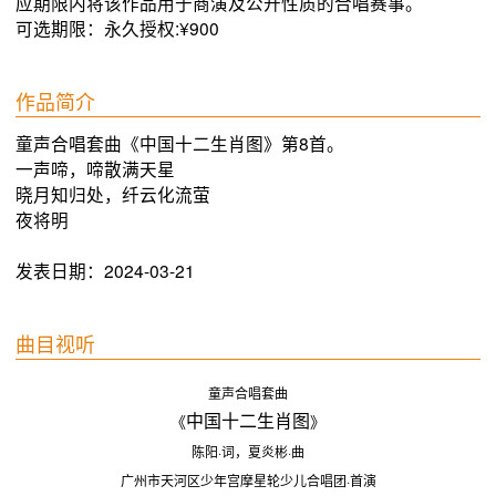
应期限内将该作品用于商演及公开性质的合唱赛事。
可选期限：永久授权:¥900
作品简介
童声合唱套曲《中国十二生肖图》第8首。

一声啼，啼散满天星

晓月知归处，纤云化流萤

夜将明
发表日期：2024-03-21
曲目视听
童声合唱套曲
中国十二生肖图
《
》
陈阳·词，夏炎彬·曲
广州市天河区少年宫摩星轮少儿合唱团·首演