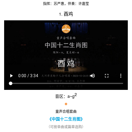
指挥：苏严惠，伴奏：许嘉莹
酉鸡
1.
2
音区：a~g
◆
童声合唱套曲
《中国十二生肖图》
（可按单曲或篇章选购）