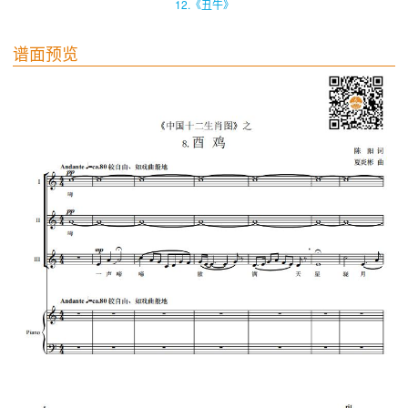
12.《丑牛》
谱面预览