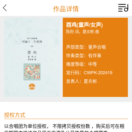
作品详情
酉鸡(童声/女声)
陈阳·词，夏炎彬·曲
声部类型：童声合唱
伴奏类型：有伴奏
难度等级：中等
发行码：CWPK-202419
发表人：夏炎彬
授权方式
以合唱团为单位授权， 不限拷贝授权份数 ，购买后可在相