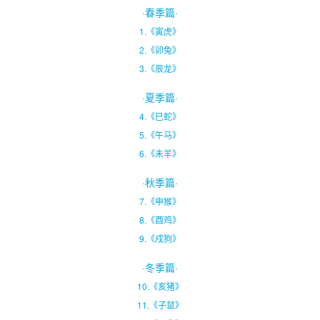
·春季篇·
1.《寅虎》
2.《卯兔》
3.《辰龙》
·夏季篇·
4.《巳蛇》
5.《午马》
6.《未羊》
·秋季篇·
7.《申猴》
8.《酉鸡》
9.《戌狗》
·冬季篇·
10.《亥猪》
11.《子鼠》