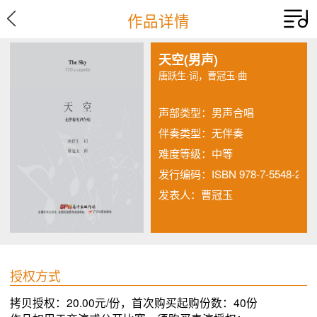
作品详情
天空(男声)
唐跃生·词，曹冠玉·曲
声部类型：
男声合唱
伴奏类型：
无伴奏
难度等级：
中等
发行编码：
ISBN 978-7-5548-2279
发表人：曹冠玉
授权方式
拷贝授权：20.00元/份，首次购买起购份数：40份