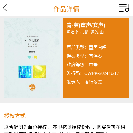
作品详情
青·黄(童声/女声)
陈阳·词，潘行紫旻·曲
声部类型：童声合唱
伴奏类型：有伴奏
难度等级：中等
发行码：CWPK-202416/17
发表人：潘行紫旻
授权方式
以合唱团为单位授权， 不限拷贝授权份数 ，购买后可在相