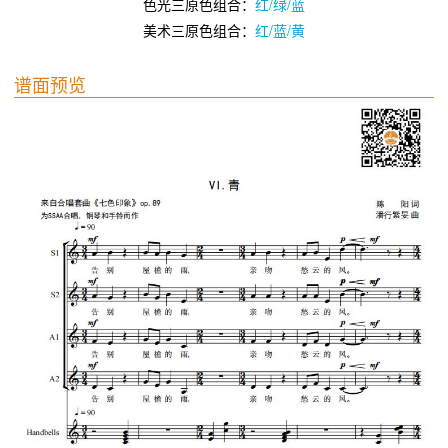
色光三原色组合：
红/绿/蓝
美术三原色组合：
红/蓝/黄
谱面预览