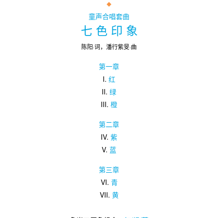
◆
童声合唱套曲
七 色 印 象
陈阳·词，潘行紫旻·曲
第一章
I.
红
II.
绿
III.
橙
第二章
IV.
紫
V.
蓝
第三章
VI.
青
VII.
黄