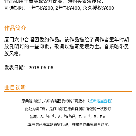
作品如用于商演或公开比赛，须购买表演授权：
可选期限：1年期:¥200, 2年期:¥400, 永久授权:¥600
作品简介
厦门六中合唱团委约作品。该作品描绘了词作者童年时期
放孔明灯的一些印象，歌词以描写意境为主。音乐略带民
族风格。
发表日期：2018-05-06
曲目视听
原曲是由厦门六中合唱团委约的F调版本（
点击这里查看
）
此处为降E调，是作曲家在原曲首演后所做的一次修订
b
2
b
b
2
1
1
音域：S：
b-f
，A：
b-
d
，T：c-f
，B：F-c
（本曲谱已由本站独家代理，毋需与作曲家联系购买）