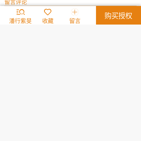
留言评论
↑上拉加载更多
购买授权
冲出封印的雯子
2023-01-12
潘行紫旻
收藏
留言
你好，能写一下各个声部的音域范围吗？降E的谱
子
答复：
S：降b~f2，A：降b~降d2，T：c~降e1，
B：F~c1
2023-01-13
大桔。
2021-03-24
你好 我已购买 请问如何开发票
答复：
请留意电子邮箱确认信的说明，回邮提供
开票信息即可，谢谢！
2021-03-24