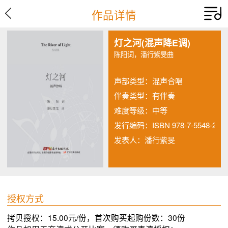
作品详情
灯之河(混声降E调)
陈阳词，潘行紫旻曲
声部类型：
混声合唱
伴奏类型：
有伴奏
难度等级：
中等
发行编码：
ISBN 978-7-5548-2279
发表人：潘行紫旻
授权方式
拷贝授权：15.00元/份，首次购买起购份数：30份