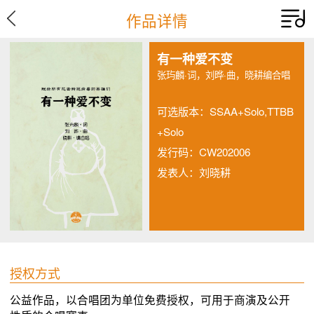
作品详情
有一种爱不变
张玙麟·词，刘晔·曲，晓耕编合唱
可选版本：SSAA+Solo,TTBB
+Solo
发行码：CW202006
发表人：刘晓耕
授权方式
公益作品，以合唱团为单位免费授权，可用于商演及公开