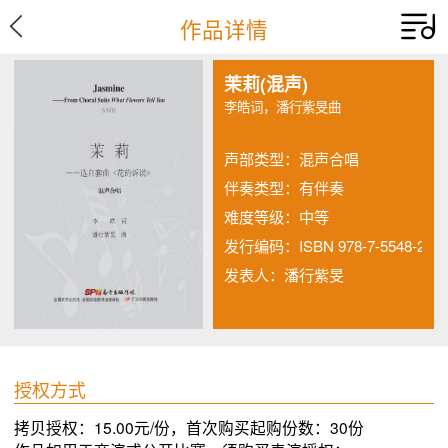
作品详情
茉莉(混声)
李皓词，潘行紫旻曲
声部类型：
混声合唱
伴奏类型：
有伴奏
难度等级：
中等
发行编码：
ISBN 978-7-5548-2279
发表人：潘行紫旻
授权方式
拷贝授权：15.00元/份，首次购买起购份数：30份