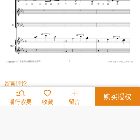
留言评论
↑上拉加载更多
购买授权
三峡大学孙瑜
2020-12-06
潘行紫旻
收藏
留言
亲！我想买《雏菊》怎么没有看到作品目录呢？
谢谢回复。
答复：
您好，雏菊并没有公开发表。
2020-12-06