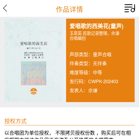
作品详情
爱唱歌的西美花(童声)
玉章英·民歌记录整理，佘谦·
合唱编创
声部类型：童声合唱
伴奏类型：无伴奏
难度等级：中等
发行码：CWPK-202403
发表人：佘谦
授权方式
以合唱团为单位授权， 不限拷贝授权份数 ，购买后可在相