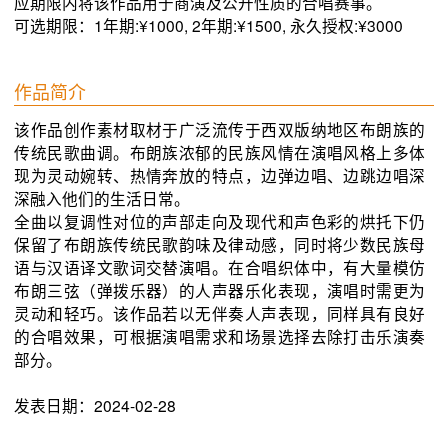
应期限内将该作品用于商演及公开性质的合唱赛事。
可选期限：1年期:¥1000, 2年期:¥1500, 永久授权:¥3000
作品简介
该作品创作素材取材于广泛流传于西双版纳地区布朗族的
传统民歌曲调。布朗族浓郁的民族风情在演唱风格上多体
现为灵动婉转、热情奔放的特点，边弹边唱、边跳边唱深
深融入他们的生活日常。

全曲以复调性对位的声部走向及现代和声色彩的烘托下仍
保留了布朗族传统民歌韵味及律动感，同时将少数民族母
语与汉语译文歌词交替演唱。在合唱织体中，有大量模仿
布朗三弦（弹拨乐器）的人声器乐化表现，演唱时需更为
灵动和轻巧。该作品若以无伴奏人声表现，同样具有良好
的合唱效果，可根据演唱需求和场景选择去除打击乐演奏
部分。
发表日期：2024-02-28