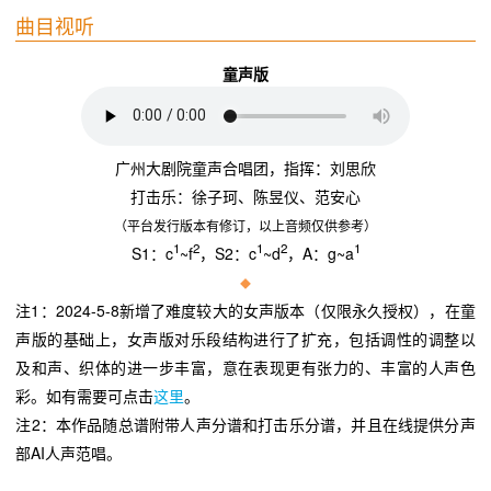
曲目视听
童声版
广州大剧院童声合唱团，指挥：刘思欣
打击乐：徐子珂、陈昱仪、范安心
（平台发行版本有修订，以上音频仅供参考）
1
2
1
2
1
S1：c
~f
，S2：c
~d
，A：g~a
◆
注1：2024-5-8新增了难度较大的女声版本（仅限永久授权），在童
声版的基础上，女声版对乐段结构进行了扩充，包括调性的调整以
及和声、织体的进一步丰富，意在表现更有张力的、丰富的人声色
彩。如有需要可点击
这里
。
注2：本作品随总谱附带人声分谱和打击乐分谱，并且在线提供分声
部AI人声范唱。