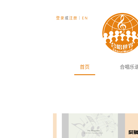
登录
或
注册
｜
EN
首页
合唱乐
月亮喊下来(2021版)
阿鹊鹊(